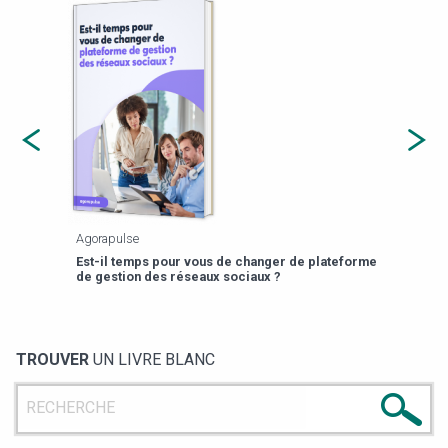
Agorapulse
Payfi
Est-il temps pour vous de changer de plateforme
13 p
de gestion des réseaux sociaux ?
TROUVER
UN LIVRE BLANC