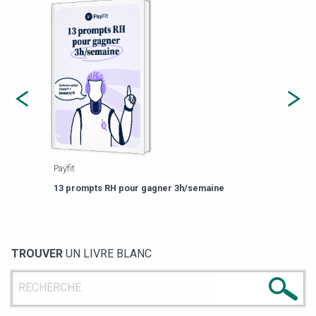
Payfit
Agor
eforme
Est-
13 prompts RH pour gagner 3h/semaine
de g
TROUVER
UN LIVRE BLANC