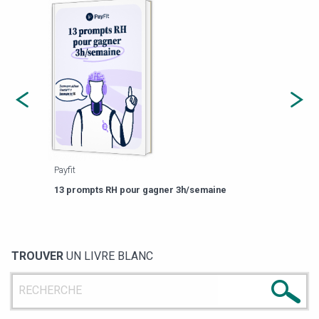
Payfit
Agor
eforme
Est-
13 prompts RH pour gagner 3h/semaine
de g
TROUVER
UN LIVRE BLANC