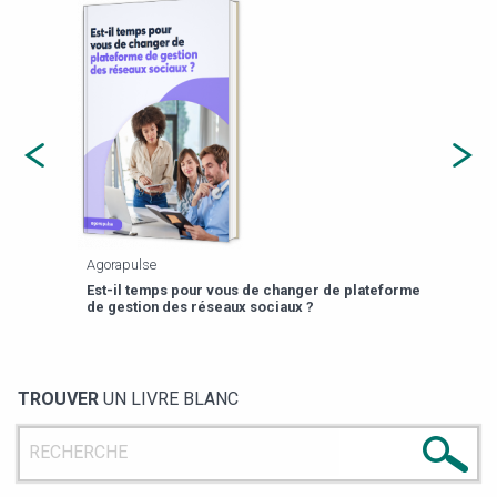
Agorapulse
Payfi
Est-il temps pour vous de changer de plateforme
13 p
de gestion des réseaux sociaux ?
TROUVER
UN LIVRE BLANC