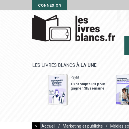
CONNEXION
LES LIVRES BLANCS
À LA UNE
Payfit
13 prompts RH pour
gagner 3h/semaine
>
Accueil
/
Marketing et publicité
/
Médias so