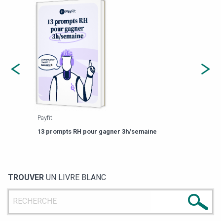
Payfit
Agor
eforme
Est-
13 prompts RH pour gagner 3h/semaine
de g
TROUVER
UN LIVRE BLANC