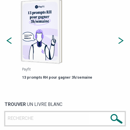
Payfit
Agor
eforme
Est-
13 prompts RH pour gagner 3h/semaine
de g
TROUVER
UN LIVRE BLANC