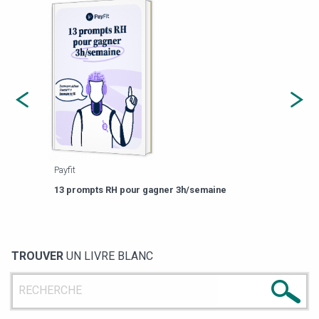
Payfit
Agor
eforme
Est-
13 prompts RH pour gagner 3h/semaine
de g
TROUVER
UN LIVRE BLANC