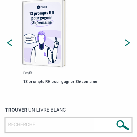
Payfit
Agor
eforme
Est-
13 prompts RH pour gagner 3h/semaine
de g
TROUVER
UN LIVRE BLANC