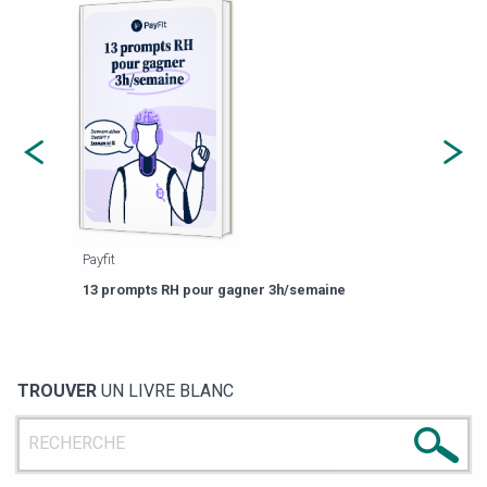
Payfit
Agor
eforme
Est-
13 prompts RH pour gagner 3h/semaine
de g
TROUVER
UN LIVRE BLANC