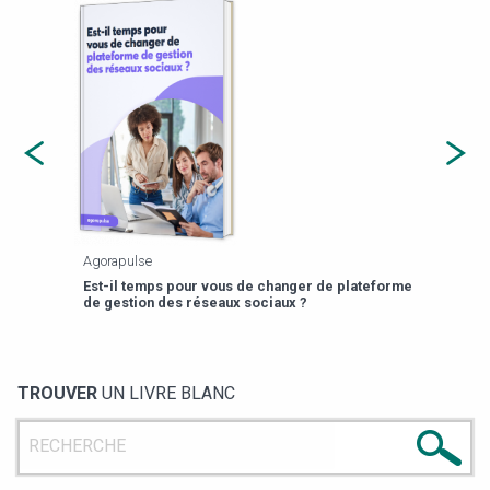
Agorapulse
Payfi
Est-il temps pour vous de changer de plateforme
13 p
de gestion des réseaux sociaux ?
TROUVER
UN LIVRE BLANC