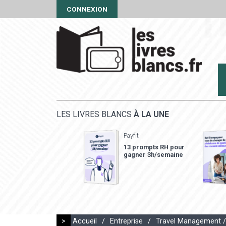
CONNEXION
LES LIVRES BLANCS
À LA UNE
Payfit
13 prompts RH pour
gagner 3h/semaine
>
Accueil
/
Entreprise
/
Travel Management /