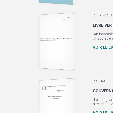
RESPONSABILI
LIVRE VE
"An increasi
of social, e
VOIR LE L
POLITIQUE
GOUVERN
"Les dirigea
attendent d'
VOIR LE L