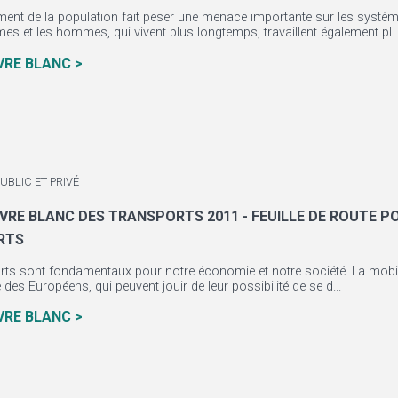
sement de la population fait peser une menace importante sur les syst
es et les hommes, qui vivent plus longtemps, travaillent également pl..
IVRE BLANC >
UBLIC ET PRIVÉ
IVRE BLANC DES TRANSPORTS 2011 - FEUILLE DE ROUTE 
RTS
rts sont fondamentaux pour notre économie et notre société. La mobilité
e des Européens, qui peuvent jouir de leur possibilité de se d...
IVRE BLANC >