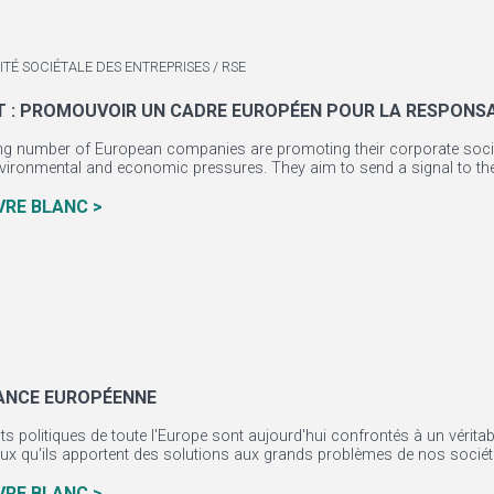
TÉ SOCIÉTALE DES ENTREPRISES / RSE
RT : PROMOUVOIR UN CADRE EUROPÉEN POUR LA RESPONSA
ng number of European companies are promoting their corporate social 
nvironmental and economic pressures. They aim to send a signal to the 
IVRE BLANC >
ANCE EUROPÉENNE
nts politiques de toute l'Europe sont aujourd'hui confrontés à un vérita
eux qu'ils apportent des solutions aux grands problèmes de nos sociét.
IVRE BLANC >