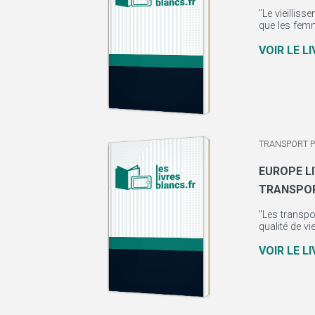
"Le vieillis
que les femm
VOIR LE L
TRANSPORT P
EUROPE L
TRANSPO
"Les transpo
qualité de vi
VOIR LE L