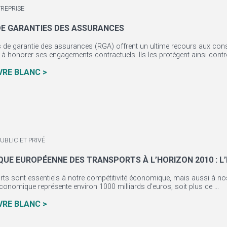
TREPRISE
DE GARANTIES DES ASSURANCES
 de garantie des assurances (RGA) offrent un ultime recours aux con
à honorer ses engagements contractuels. Ils les protègent ainsi contre l
IVRE BLANC >
UBLIC ET PRIVÉ
QUE EUROPÉENNE DES TRANSPORTS À L’HORIZON 2010 : L
rts sont essentiels à notre compétitivité économique, mais aussi à 
conomique représente environ 1000 milliards d’euros, soit plus de ...
IVRE BLANC >