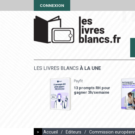
CONNEXION
LES LIVRES BLANCS
À LA UNE
Payfit
13 prompts RH pour
gagner 3h/semaine
>
Accueil
/
Editeurs
/
Commission européen