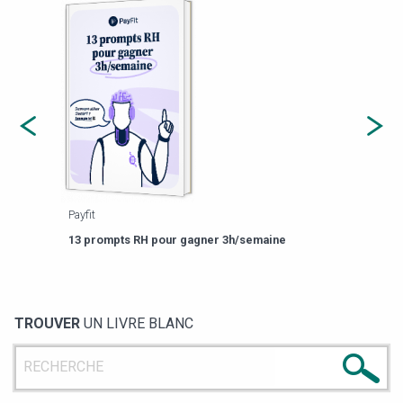
Payfit
Agor
eforme
Est-
13 prompts RH pour gagner 3h/semaine
de g
TROUVER
UN LIVRE BLANC