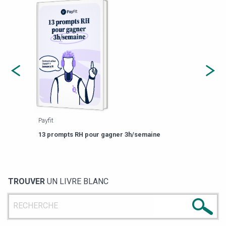
Payfit
Agorapulse
Est-il temps pou
13 prompts RH pour gagner 3h/semaine
de gestion des r
TROUVER
UN LIVRE BLANC