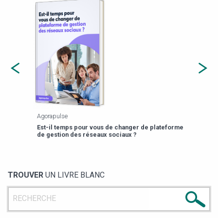
Agorapulse
Payfi
Est-il temps pour vous de changer de plateforme
13 p
de gestion des réseaux sociaux ?
TROUVER
UN LIVRE BLANC