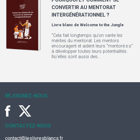
CONVERTIR AU MENTORAT
INTERGÉNÉRATIONNEL ?
Livre blanc de
Welcome to the Jungle
"Cela fait longtemps qu’on vante les
mérites du mentorat. Les mentors
encouragent et aident leurs “mentoré.e.s”
à développer toutes leurs potentialités.
Ils/elles sont aussi des...
REJOIGNEZ-NOUS
CONTACTEZ-NOUS
contact@leslivresblancs.fr