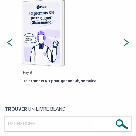
Payfit
Agor
eforme
Est-
13 prompts RH pour gagner 3h/semaine
de g
TROUVER
UN LIVRE BLANC