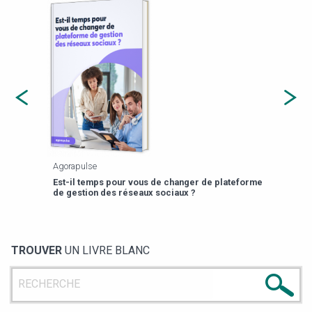
Agorapulse
Payfi
Est-il temps pour vous de changer de plateforme
13 p
de gestion des réseaux sociaux ?
TROUVER
UN LIVRE BLANC