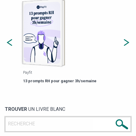
Payfit
Agor
eforme
Est-
13 prompts RH pour gagner 3h/semaine
de g
TROUVER
UN LIVRE BLANC