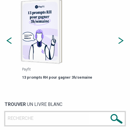
Payfit
Agor
eforme
Est-
13 prompts RH pour gagner 3h/semaine
de g
TROUVER
UN LIVRE BLANC