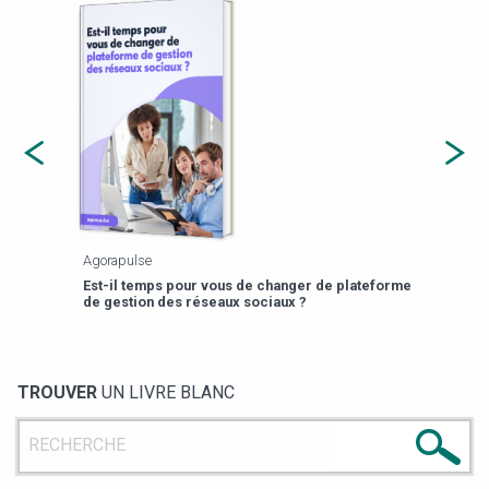
Agorapulse
Payfi
Est-il temps pour vous de changer de plateforme
13 p
de gestion des réseaux sociaux ?
TROUVER
UN LIVRE BLANC