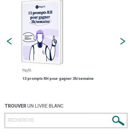
Payfit
Agor
eforme
Est-
13 prompts RH pour gagner 3h/semaine
de g
TROUVER
UN LIVRE BLANC