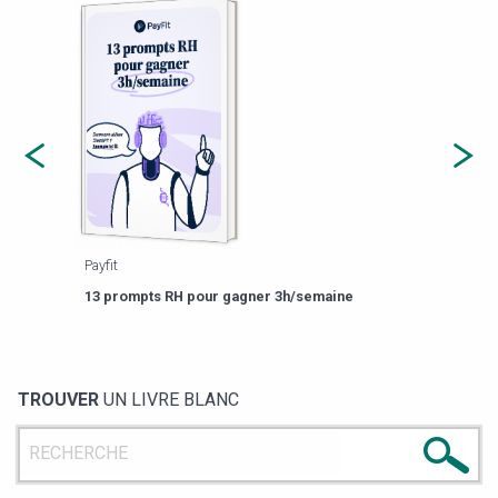
Payfit
Agor
eforme
Est-
13 prompts RH pour gagner 3h/semaine
de g
TROUVER
UN LIVRE BLANC