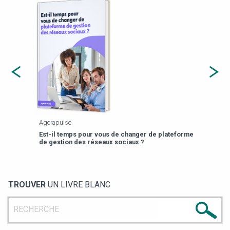
Agorapulse
Payfi
Est-il temps pour vous de changer de plateforme
13 p
de gestion des réseaux sociaux ?
TROUVER
UN LIVRE BLANC