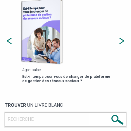
Agorapulse
Payfi
Est-il temps pour vous de changer de plateforme
13 p
de gestion des réseaux sociaux ?
TROUVER
UN LIVRE BLANC