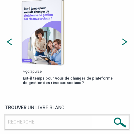
Agorapulse
Payfi
Est-il temps pour vous de changer de plateforme
13 p
de gestion des réseaux sociaux ?
TROUVER
UN LIVRE BLANC