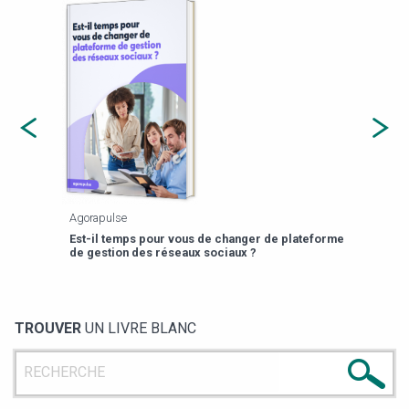
Agorapulse
Payfi
Est-il temps pour vous de changer de plateforme
13 p
de gestion des réseaux sociaux ?
TROUVER
UN LIVRE BLANC