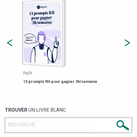
Payfit
Agor
eforme
Est-
13 prompts RH pour gagner 3h/semaine
de g
TROUVER
UN LIVRE BLANC