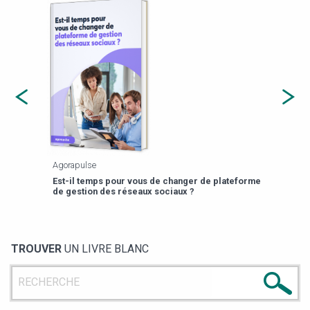
Agorapulse
Payfi
Est-il temps pour vous de changer de plateforme
13 p
de gestion des réseaux sociaux ?
TROUVER
UN LIVRE BLANC