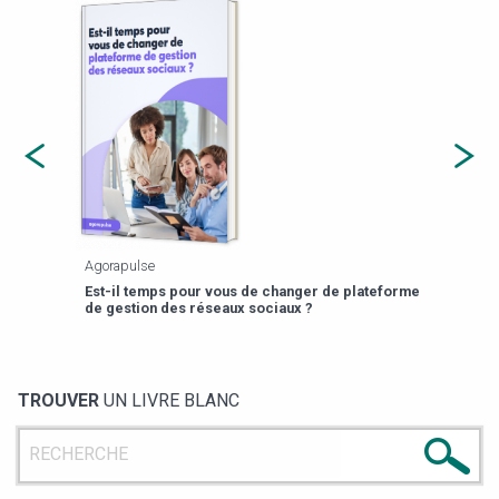
Agorapulse
Payfi
Est-il temps pour vous de changer de plateforme
13 p
de gestion des réseaux sociaux ?
TROUVER
UN LIVRE BLANC