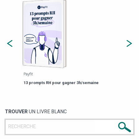
Payfit
Agor
eforme
Est-
13 prompts RH pour gagner 3h/semaine
de g
TROUVER
UN LIVRE BLANC