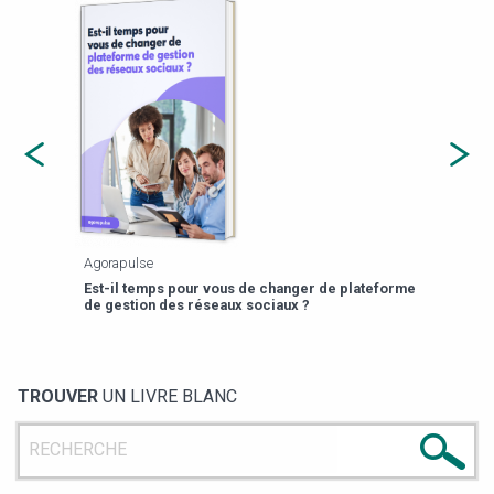
Agorapulse
Payfi
Est-il temps pour vous de changer de plateforme
13 p
de gestion des réseaux sociaux ?
TROUVER
UN LIVRE BLANC