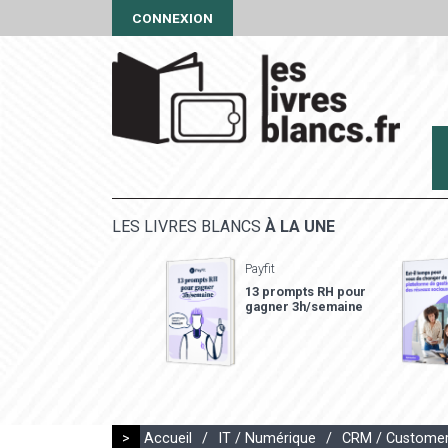
CONNEXION
LES LIVRES BLANCS
À LA UNE
Payfit
13 prompts RH pour
gagner 3h/semaine
>
Accueil
/
IT / Numérique
/
CRM / Customer