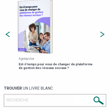
Agorapulse
Payfi
Est-il temps pour vous de changer de plateforme
13 p
de gestion des réseaux sociaux ?
TROUVER
UN LIVRE BLANC