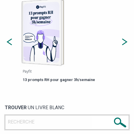
Payfit
Agor
eforme
Est-
13 prompts RH pour gagner 3h/semaine
de g
TROUVER
UN LIVRE BLANC