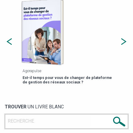
Agorapulse
Payfi
Est-il temps pour vous de changer de plateforme
13 p
de gestion des réseaux sociaux ?
TROUVER
UN LIVRE BLANC