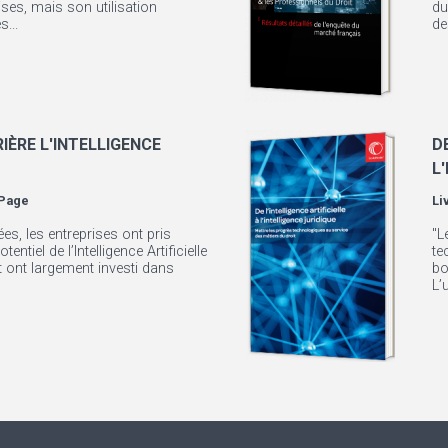
ises, mais son utilisation
du
...
de
IÈRE L'INTELLIGENCE
D
L
Page
Li
es, les entreprises ont pris
"L
ntiel de l’Intelligence Artificielle
te
et ont largement investi dans
bo
L’