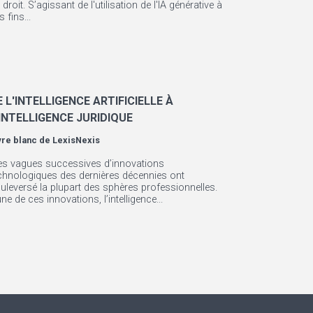
 droit. S’agissant de l'utilisation de l'IA générative à
s fins...
E L'INTELLIGENCE ARTIFICIELLE À
'INTELLIGENCE JURIDIQUE
vre blanc de
LexisNexis
es vagues successives d’innovations
chnologiques des dernières décennies ont
uleversé la plupart des sphères professionnelles.
une de ces innovations, l’intelligence...