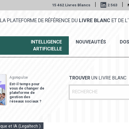
|
|
15 462 Livres Blancs
2 563
LA PLATEFORME DE RÉFÉRENCE DU
LIVRE BLANC
ET DE L'
INTELLIGENCE
NOUVEAUTÉS
DOS
ARTIFICIELLE
Agorapulse
TROUVER
UN LIVRE BLANC
Est-il temps pour
vous de changer de
plateforme de
gestion des
réseaux sociaux ?
ique et IA (Legaltech )