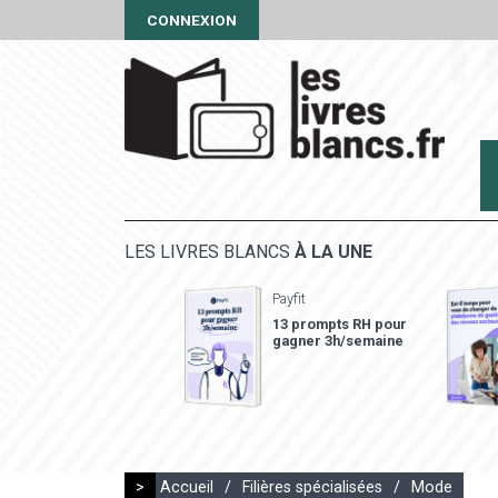
CONNEXION
LES LIVRES BLANCS
À LA UNE
Payfit
13 prompts RH pour
gagner 3h/semaine
>
Accueil
/
Filières spécialisées
/
Mode