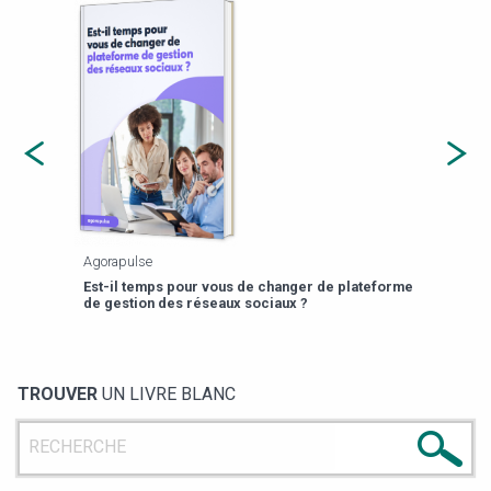
Agorapulse
Payfi
Est-il temps pour vous de changer de plateforme
13 p
de gestion des réseaux sociaux ?
TROUVER
UN LIVRE BLANC