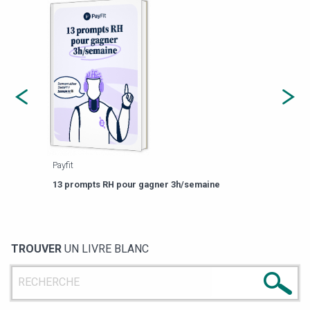
Payfit
Agor
eforme
Est-
13 prompts RH pour gagner 3h/semaine
de g
TROUVER
UN LIVRE BLANC