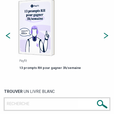
Payfit
Agor
eforme
Est-
13 prompts RH pour gagner 3h/semaine
de g
TROUVER
UN LIVRE BLANC