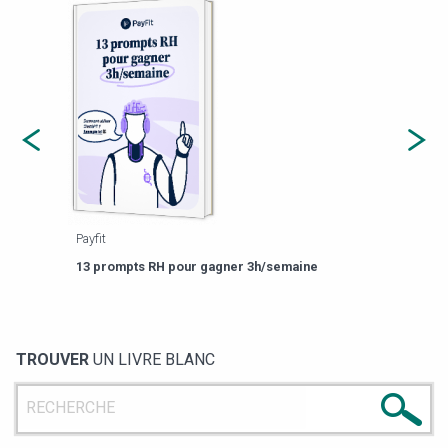
Payfit
Agor
eforme
Est-
13 prompts RH pour gagner 3h/semaine
de g
TROUVER
UN LIVRE BLANC