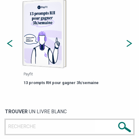
Payfit
Agor
eforme
Est-
13 prompts RH pour gagner 3h/semaine
de g
TROUVER
UN LIVRE BLANC