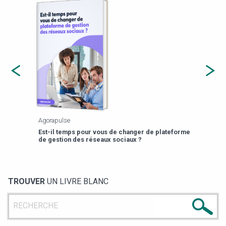
Agorapulse
Payfi
Est-il temps pour vous de changer de plateforme
13 p
de gestion des réseaux sociaux ?
TROUVER
UN LIVRE BLANC