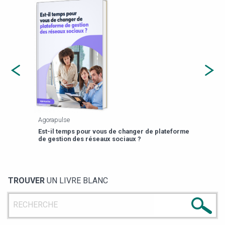
Agorapulse
Payfi
Est-il temps pour vous de changer de plateforme
13 p
de gestion des réseaux sociaux ?
TROUVER
UN LIVRE BLANC