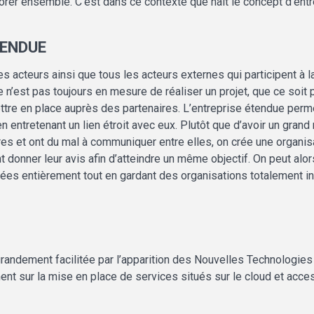
iorer ensemble. C’est dans ce contexte que naît le concept d’ent
TENDUE
es acteurs ainsi que tous les acteurs externes qui participent à la
e n’est pas toujours en mesure de réaliser un projet, que ce soi
ettre en place auprès des partenaires. L’entreprise étendue perm
 entretenant un lien étroit avec eux. Plutôt que d’avoir un gran
 et ont du mal à communiquer entre elles, on crée une organisati
t donner leur avis afin d’atteindre un même objectif. On peut alo
ées entièrement tout en gardant des organisations totalement i
randement facilitée par l’apparition des Nouvelles Technologies
nt sur la mise en place de services situés sur le cloud et acces