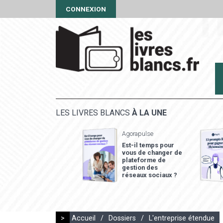
CONNEXION
LES LIVRES BLANCS
À LA UNE
Agorapulse
Est-il temps pour
vous de changer de
plateforme de
gestion des
réseaux sociaux ?
>
Accueil
/
Dossiers
/
L'entreprise étendue