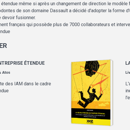
se étendue même si après un changement de direction le modèle 
stodontes de son domaine Dassault a décidé d'adopter la forme d'
 devoir fusionner.
nt français qui possède plus de 7000 collaborateurs et interve
endue
ER
ENTREPRISE ÉTENDUE
L
& Atos
Li
aite des IAM dans le cadre
L'
endue
in
l'