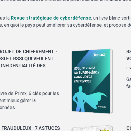
ous la
Revue stratégique de cyberdéfense
, un livre blanc sor
, en quoi le pays peut améliorer sa cyberdéfense, et propose de
ROJET DE CHIFFREMENT -
R
SI ET RSSI QUI VEULENT
V
ONFIDENTIALITÉ DES
Li
Ga
fa
ivre de Primx, 6 clés pour les
ent mieux gérer la
 données
 FRAUDULEUX : 7 ASTUCES
C