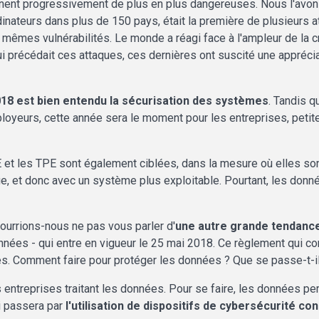
nt progressivement de plus en plus dangereuses. Nous l'avons
inateurs dans plus de 150 pays, était la première de plusieurs
 mêmes vulnérabilités. Le monde a réagi face à l'ampleur de la cr
i précédait ces attaques, ces dernières ont suscité une appréciat
18 est bien entendu la sécurisation des systèmes
. Tandis q
eurs, cette année sera le moment pour les entreprises, petites 
et les TPE sont également ciblées, dans la mesure où elles so
ue, et donc avec un système plus exploitable. Pourtant, les donné
urrions-nous ne pas vous parler d'
une autre grande tendanc
nées - qui entre en vigueur le 25 mai 2018. Ce règlement qui co
s. Comment faire pour protéger les données ? Que se passe-t-il 
 entreprises traitant les données. Pour se faire, les données p
ui passera par
l'utilisation de dispositifs de cybersécurité c