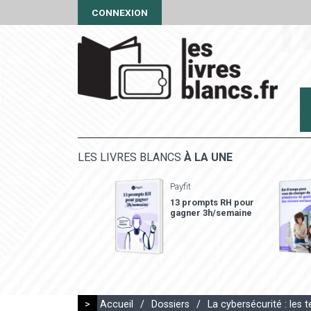
CONNEXION
LES LIVRES BLANCS
À LA UNE
Payfit
13 prompts RH pour
gagner 3h/semaine
>
Accueil
/
Dossiers
/
La cybersécurité : les