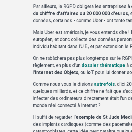
Par ailleurs, le RGPD obligera les entreprises 
du chiffre d'affaires ou 20 000 000 d'euros
,
données, certaines - comme Uber - ont tenté ta
Mais Uber est américain, je vous entends dire ! 
européen, et donc collecte des données person
individu habitant dans l'U.E., et par extension
On ne rabâchera pas plus longtemps sur le RGPD 
règlement, en plus d'un
dossier thématique
à c
l'
Internet des Objets
, ou
IoT
pour lui donner so
Comme nous vous le disions
autrefois
, d'ici 
quelques milliards, et ce chiffre ne fait que s'
infecter des ordinateurs directement était l'un 
monde réel connecté à Internet ?
Il suffit de regarder
l'exemple de St Jude Med
des implants cardiaques (comme des pacemakers) 
catastrophistes, cette idée peut paraître quelque