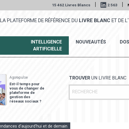
|
|
15 462 Livres Blancs
2 563
LA PLATEFORME DE RÉFÉRENCE DU
LIVRE BLANC
ET DE L'
INTELLIGENCE
NOUVEAUTÉS
DOS
ARTIFICIELLE
Agorapulse
TROUVER
UN LIVRE BLANC
Est-il temps pour
vous de changer de
plateforme de
gestion des
réseaux sociaux ?
 tendances d'aujourd'hui et de demain