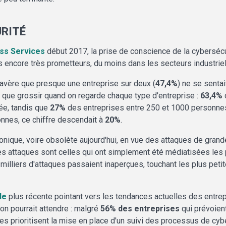
URITÉ
ss Services
début 2017, la prise de conscience de la cybersécu
as encore très prometteurs, du moins dans les secteurs industriel
s'avère que presque une entreprise sur deux (
47,4%
) ne se senta
it que grossir quand on regarde chaque type d'entreprise :
63,4%
ée, tandis que
27%
des entreprises entre 250 et 1000 personnes
nnes, ce chiffre descendait à
20%
.
 ironique, voire obsolète aujourd'hui, en vue des attaques de gr
 ces attaques sont celles qui ont simplement été médiatisées le
milliers d'attaques passaient inaperçues, touchant les plus peti
de
plus récente pointant vers les tendances actuelles des entrep
on pourrait attendre : malgré
56% des entreprises
qui prévoient
s prioritisent la mise en place d'un suivi des processus de cyb