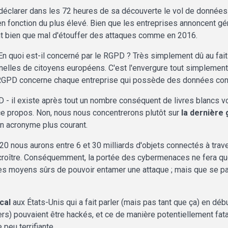
à déclarer dans les 72 heures de sa découverte le vol de donné
 en fonction du plus élevé. Bien que les entreprises annoncent gé
nt bien que mal d'étouffer des attaques comme en 2016.
En quoi est-il concerné par le RGPD ? Très simplement dû au fait q
nelles de citoyens européens. C'est l'envergure tout simpleme
 le RGPD concerne chaque entreprise qui possède des données conc
- il existe après tout un nombre conséquent de livres blancs vo
e propos. Non, nous nous concentrerons plutôt sur
la dernière
n acronyme plus courant.
2020 nous aurons entre 6 et 30 milliards d'objets connectés à tra
accroître. Conséquemment, la portée des cybermenaces ne fera que
des moyens sûrs de pouvoir entamer une attaque ; mais que se pass
ical
aux États-Unis qui a fait parler (mais pas tant que ça) en d
pouvaient être hackés, et ce de manière potentiellement fatale
 peu terrifiante.