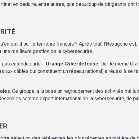
rtinet en déduire, entre autres, que beaucoup de dirigeants ont t
RITÉ
en est-il sur le territoire français ? Après tout, l'Hexagone est,
à une meilleure gestion de la cybersécurité.
 pas entendu parler :
Orange Cyberdéfense
. Oui, le même Oran
ccès aux câbles qui constituent un réseau national) a réussi à s
ales
. Ce groupe, à la base un regroupement des activités milita
décennies comme expert international de la cybersécurité, de p
ER
re sélection des références les plus récentes en matière de cy