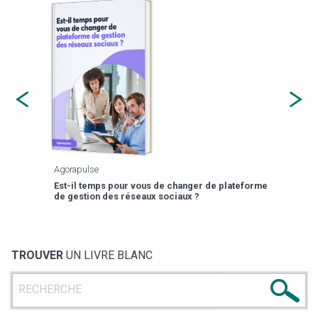
apulse
Payfit
-il temps pour vous de changer de plateforme
13 prompts RH pour 
gestion des réseaux sociaux ?
TROUVER
UN LIVRE BLANC