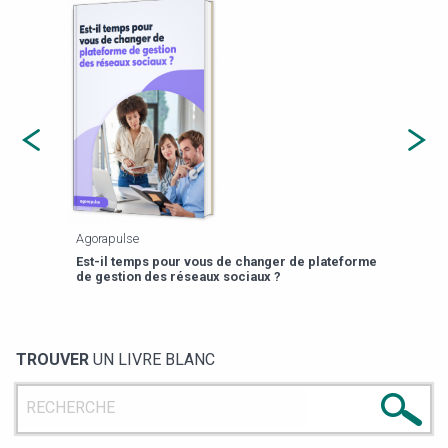
Agorapulse
Payfi
Est-il temps pour vous de changer de plateforme
13 p
de gestion des réseaux sociaux ?
TROUVER
UN LIVRE BLANC