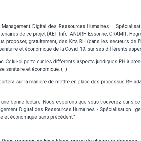
anagement Digital des Ressources Humaines – Spécialisation
tenaires de ce projet (AEF Info, ANDRH Essonne, CRAMIF, Hogre
ous proposer, gratuitement, des Kits RH (dans les secteurs de l’i
 sanitaire et économique de la Covid-19, sur ses différents aspe
lanc. Celui-ci porte sur les différents aspects juridiques RH à pr
e sanitaire et économique. (...)
e portera sur la manière de mettre en place des processus RH ada
 une bonne lecture. Nous espérons que vous trouverez dans ce pr
agement Digital des Ressources Humaines - Spécialisation : ge
ire et économique sans précédent."
Pour recevoir ce livre blanc, merci de cliquer ci-dessous :